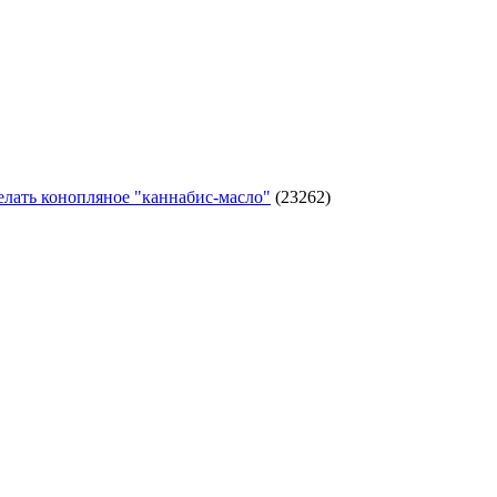
елать конопляное "каннабис-масло"
(23262)