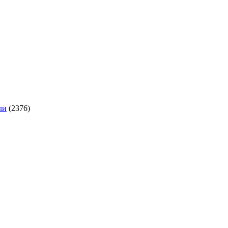
ли
(2376)