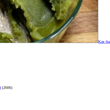
Как бы
й
(2606)