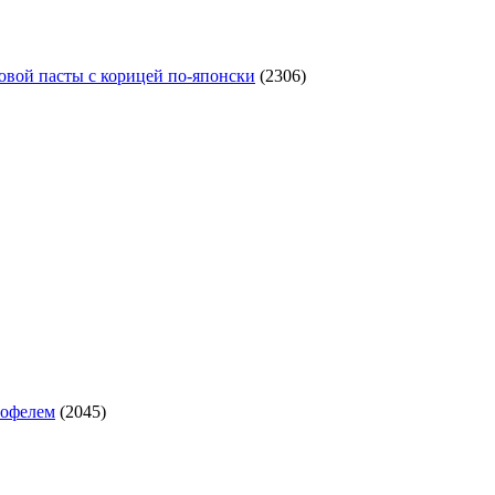
овой пасты с корицей по‑японски
(2306)
тофелем
(2045)