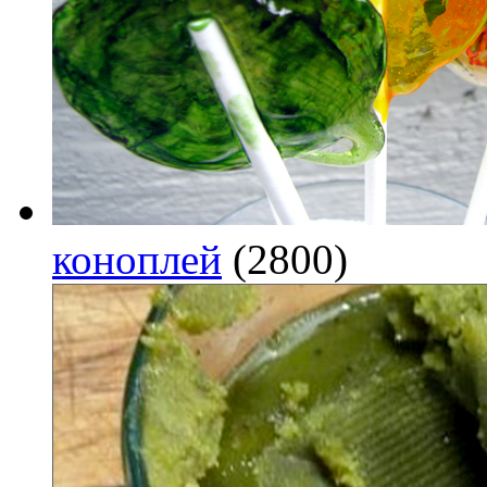
коноплей
(2800)