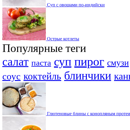
Суп с овощами по-индийски
Острые котлеты
Популярные теги
пирог
суп
салат
смузи
паста
блинчики
коктейль
кан
соус
Глютеновые блины с конопляным проте