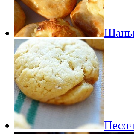
Шаньг
Песоч