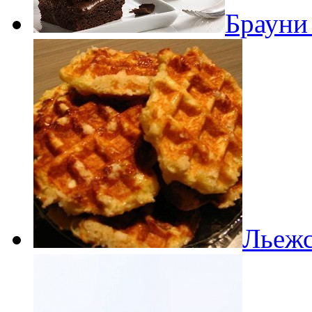
Брауни
Льежс