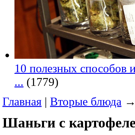
10 полезных способов и
...
(1779)
Главная
|
Вторые блюда
→ 
Шаньги с картофел