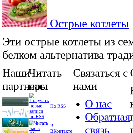
Острые котлеты
Эти острые котлеты из сем
белком альтернатива тради
Наши
Читать
Связаться с
партнеры
нас
нами
О нас
По RSS
Обратная
В
связь
ВКонтакте