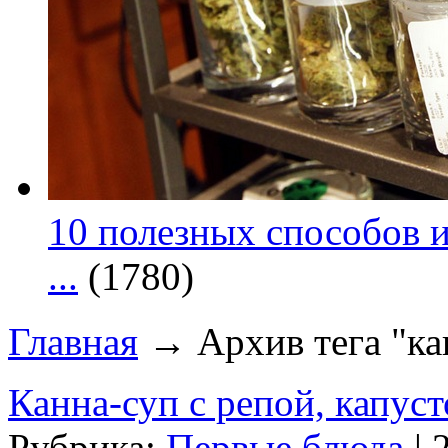
10 полезных способов и
...
(1780)
Главная
→ Архив тега "ка
Канна-суп с репой, капус
Рубрика:
Первые блюда
| 