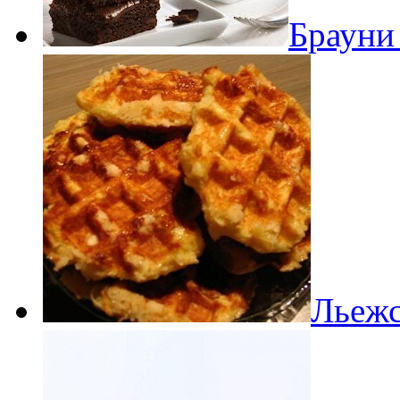
Брауни
Льежс