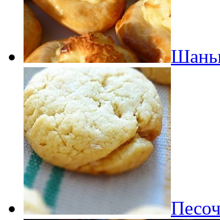
Шаньг
Песоч