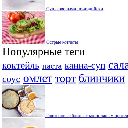
Суп с овощами по-индийски
Острые котлеты
Популярные теги
сал
коктейль
канна-суп
паста
омлет
торт
блинчики
соус
Глютеновые блины с конопляным проте