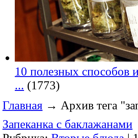
10 полезных способов и
...
(1773)
Главная
→ Архив тега "за
Запеканка с баклажанами
Рубрика:
Вторые блюда
| 