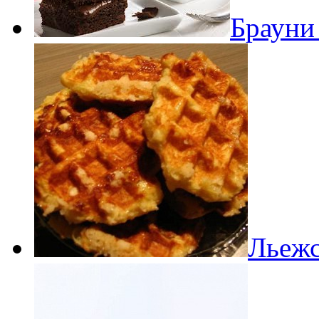
Брауни
Льежс