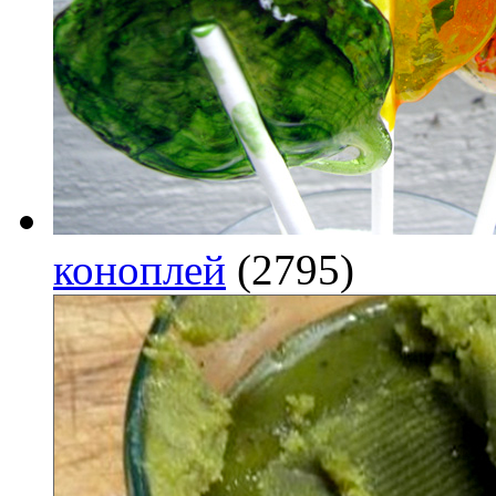
коноплей
(2795)