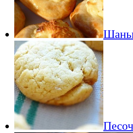
Шаньг
Песоч