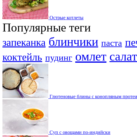
Острые котлеты
Популярные теги
блинчики
пе
запеканка
паста
омлет
салат
коктейль
пудинг
Глютеновые блины с конопляным проте
Суп с овощами по-индийски