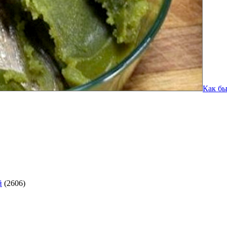
Как бы
й
(2606)