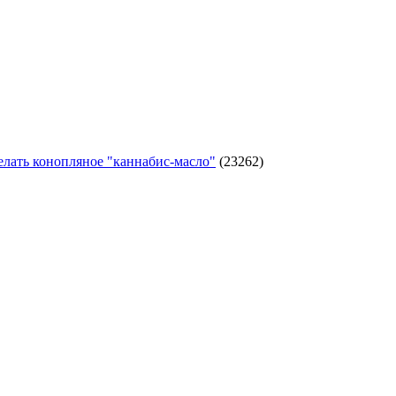
елать конопляное "каннабис-масло"
(23262)