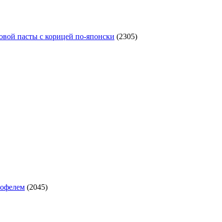
овой пасты с корицей по‑японски
(2305)
тофелем
(2045)