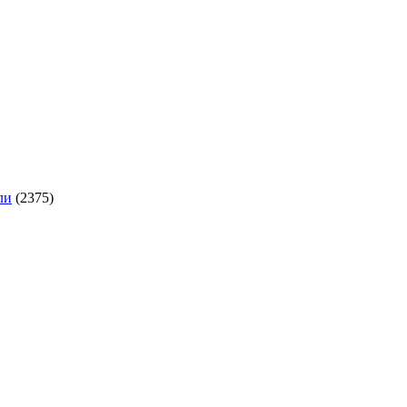
ли
(2375)