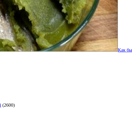
Как бы
й
(2600)