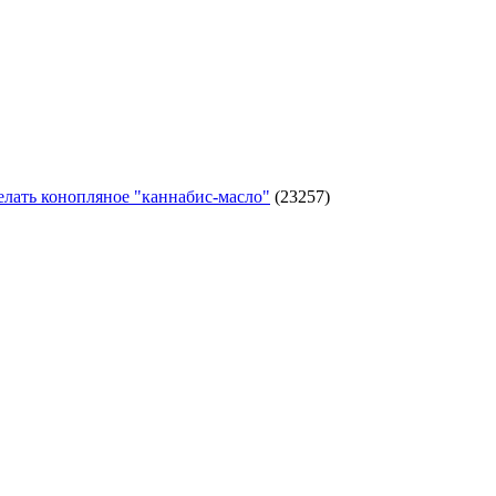
елать конопляное "каннабис-масло"
(23257)