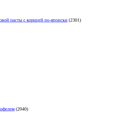
овой пасты с корицей по‑японски
(2301)
тофелем
(2040)