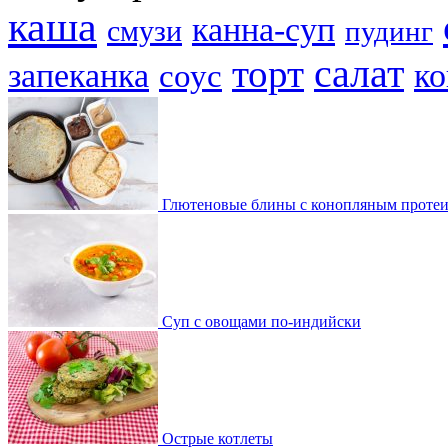
каша
канна-суп
смузи
пудинг
торт
салат
запеканка
ко
соус
Глютеновые блины с конопляным проте
Суп с овощами по-индийски
Острые котлеты