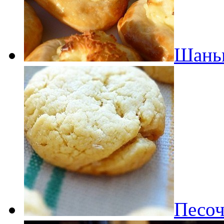
Шаньг
Песоч