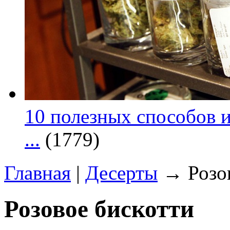
10 полезных способов и
...
(1779)
Главная
|
Десерты
→ Розов
Розовое бискотти