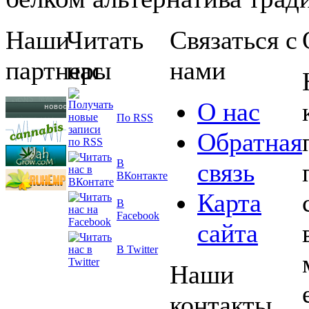
Наши
Читать
Связаться с
партнеры
нас
нами
О нас
По RSS
Обратная
В
связь
ВКонтакте
Карта
В
Facebook
сайта
В Twitter
Наши
контакты