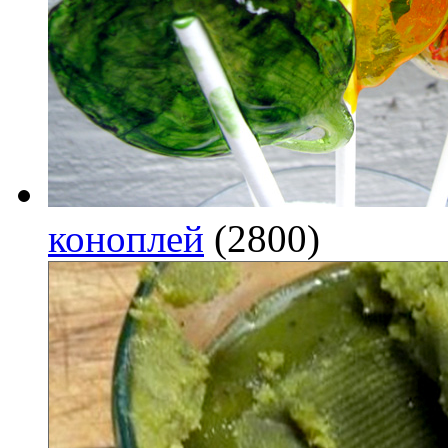
коноплей
(2800)