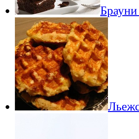
Брауни
Льежс