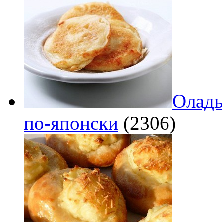
Оладь
по‑японски
(2306)