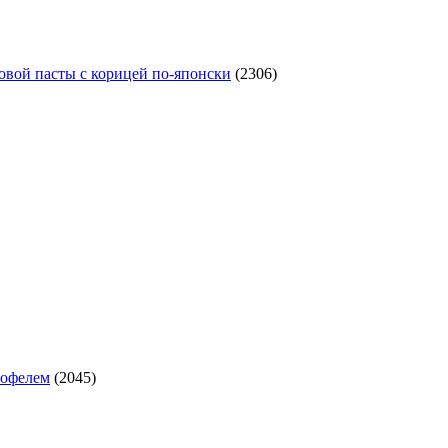
овой пасты с корицей по‑японски
(2306)
тофелем
(2045)