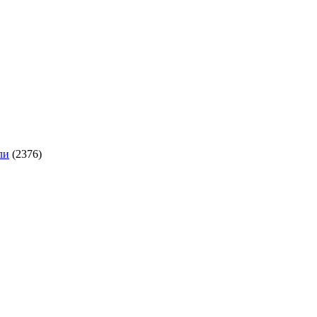
ли
(2376)