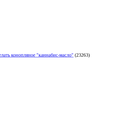
елать конопляное "каннабис-масло"
(23263)