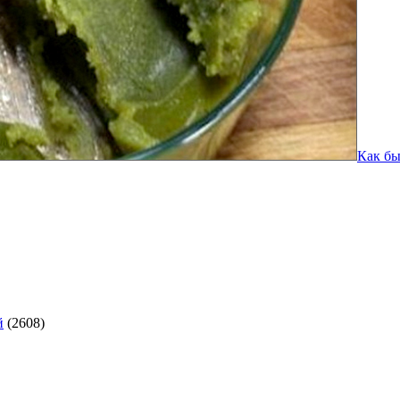
Как бы
й
(2608)