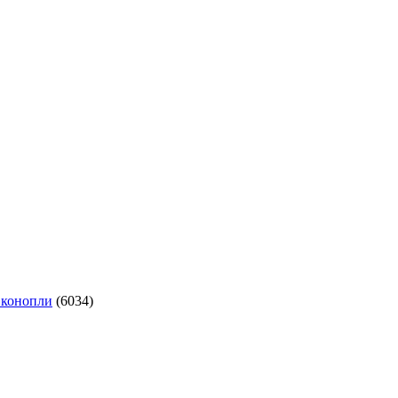
 конопли
(6034)