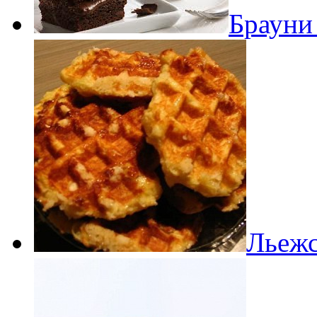
Брауни
Льежс