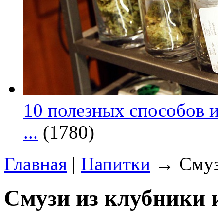
10 полезных способов и
...
(1780)
Главная
|
Напитки
→ Смузи
Смузи из клубники 