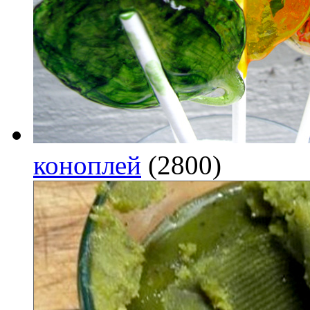
коноплей
(2800)