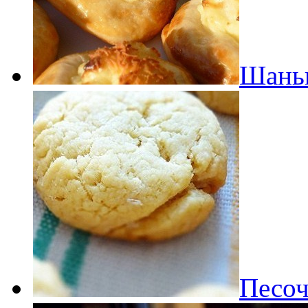
Шаньг
Песоч