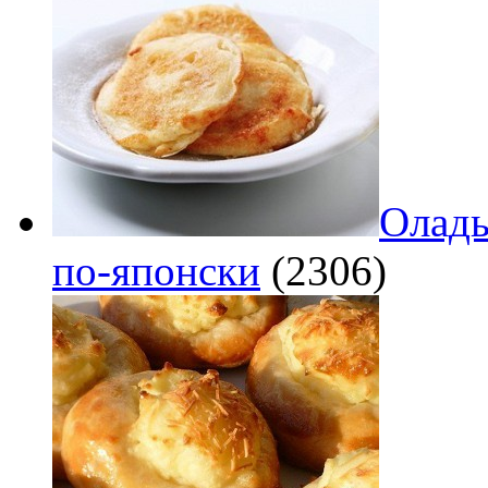
Оладь
по‑японски
(2306)