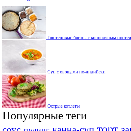
Глютеновые блины с конопляным проте
Суп с овощами по-индийски
Острые котлеты
Популярные теги
торт
канна-суп
за
соус
пудинг