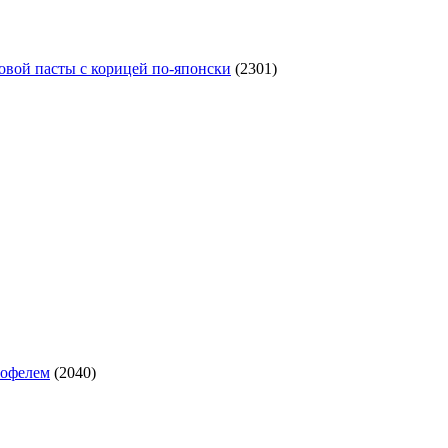
овой пасты с корицей по‑японски
(2301)
тофелем
(2040)