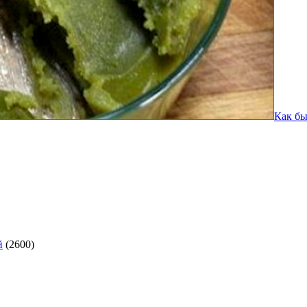
Как бы
й
(2600)