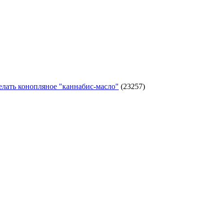
елать конопляное "каннабис-масло"
(23257)