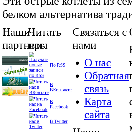
Эти острые котлеты из сем
белком альтернатива тради
Наши
Читать
Связаться с
партнеры
нас
нами
О нас
По RSS
Обратная
В
связь
ВКонтакте
Карта
В
Facebook
сайта
В Twitter
Наши