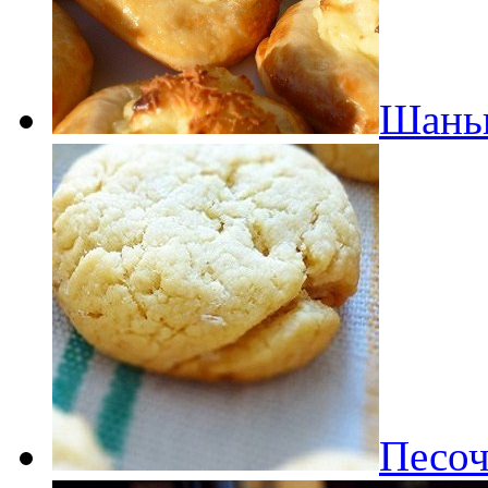
Шаньг
Песоч