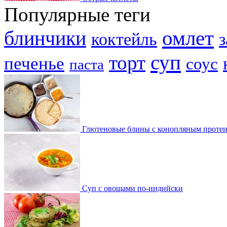
Популярные теги
омлет
блинчики
коктейль
з
суп
торт
печенье
соус
паста
Глютеновые блины с конопляным проте
Суп с овощами по-индийски