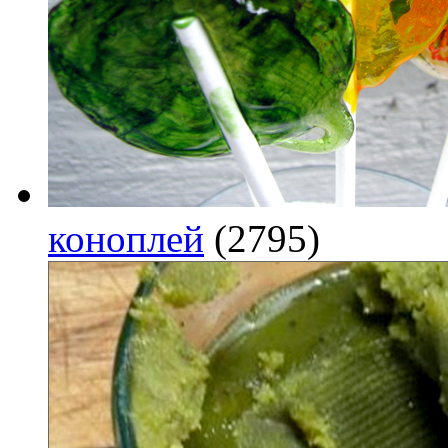
коноплей
(2795)