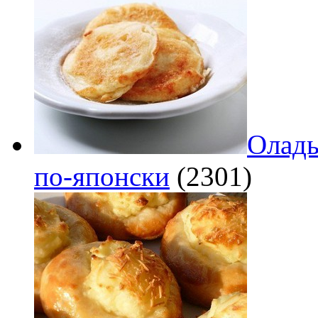
Оладь
по‑японски
(2301)