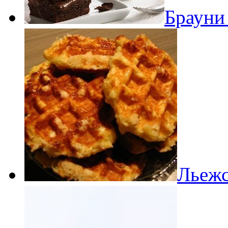
Брауни
Льежс