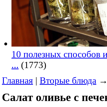
10 полезных способов и
...
(1773)
Главная
|
Вторые блюда
→ 
Салат оливье с печ