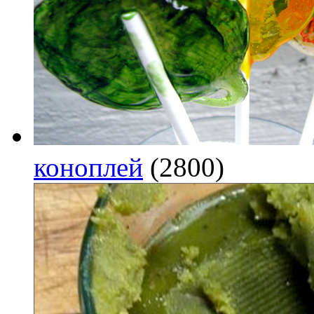
коноплей
(2800)