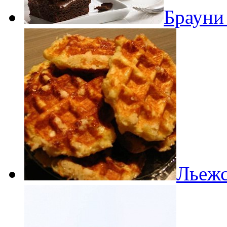
Брауни
Льежс