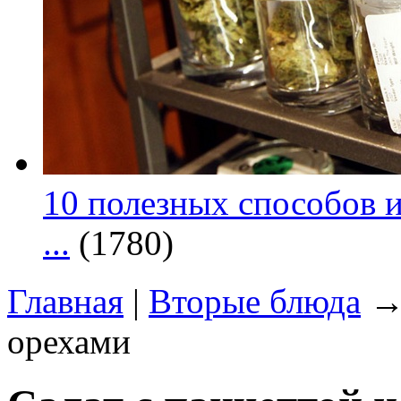
10 полезных способов и
...
(1780)
Главная
|
Вторые блюда
→ 
орехами