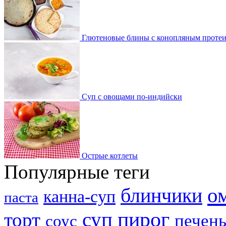
Глютеновые блины с конопляным проте
Суп с овощами по-индийски
Острые котлеты
Популярные теги
о
блинчики
канна-суп
паста
пирог
суп
торт
печень
соус