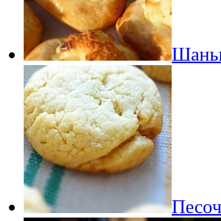
Шаньг
Песоч