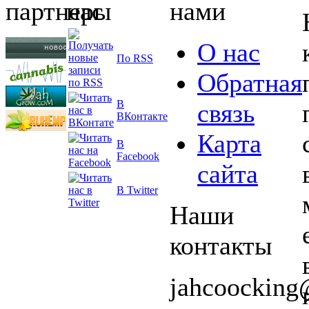
партнеры
нас
нами
О нас
По RSS
Обратная
В
связь
ВКонтакте
Карта
В
Facebook
сайта
В Twitter
Наши
контакты
jahcoockin