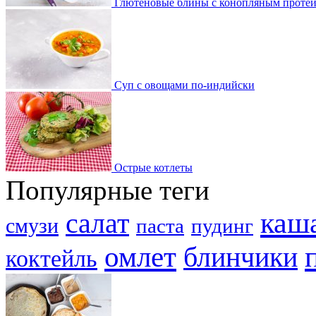
Глютеновые блины с конопляным проте
Суп с овощами по-индийски
Острые котлеты
Популярные теги
каш
салат
смузи
паста
пудинг
омлет
блинчики
коктейль