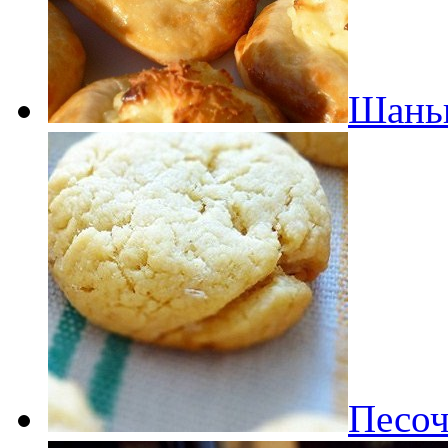
Шаньг
Песоч