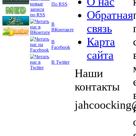
О нас
По RSS
Обратная
В
связь
ВКонтакте
Карта
В
Facebook
сайта
В Twitter
Наши
контакты
jahcoockin