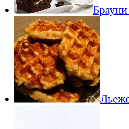
Брауни
Льежс