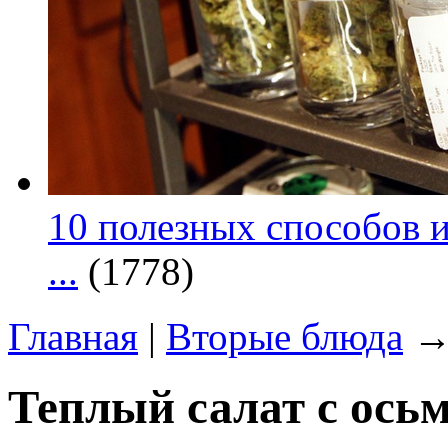
10 полезных способов и
...
(1778)
Главная
|
Вторые блюда
→ 
Теплый салат с ось