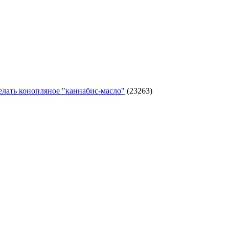
елать конопляное "каннабис-масло"
(23263)