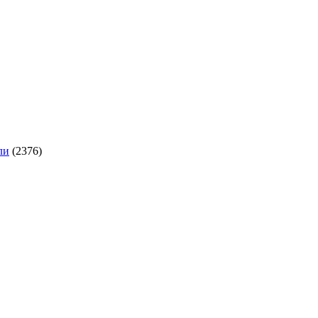
ли
(2376)