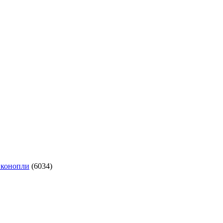
 конопли
(6034)