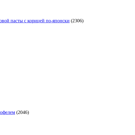
овой пасты с корицей по‑японски
(2306)
тофелем
(2046)