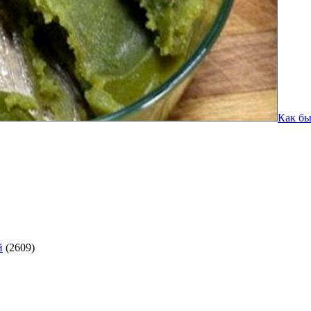
Как бы
й
(2609)