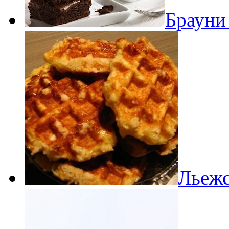
Брауни
Льежс