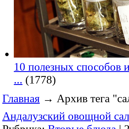
10 полезных способов и
...
(1778)
Главная
→ Архив тега "са
Андалузский овощной сал
Рубрика:
Вторые блюда
| 