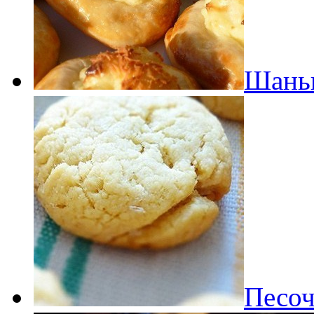
Шаньг
Песоч