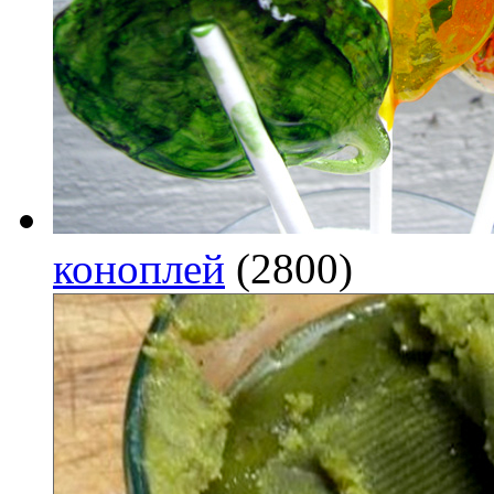
коноплей
(2800)