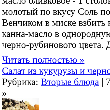
масло оливковое - 1 стол
молотый по вкусу Соль по
Венчиком в миске взбить 
канна-масло в однородну
черно-рубинового цвета. Д
Читать полностью »
Салат из кукурузы и черн
Рубрика:
Вторые блюда
| 
»