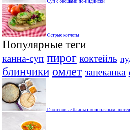
Суп с овощами по-индийски
Острые котлеты
Популярные теги
пирог
канна-суп
коктейль
пу
омлет
блинчики
запеканка
Глютеновые блины с конопляным проте