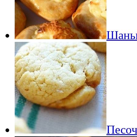
Шаньг
Песоч