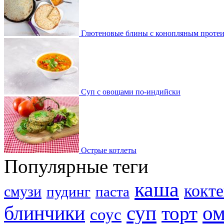
Глютеновые блины с конопляным проте
Суп с овощами по-индийски
Острые котлеты
Популярные теги
каша
кокт
смузи
пудинг
паста
суп
ом
блинчики
торт
соус