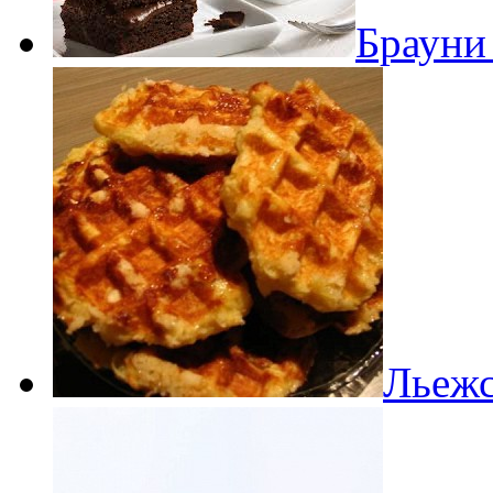
Брауни
Льежс