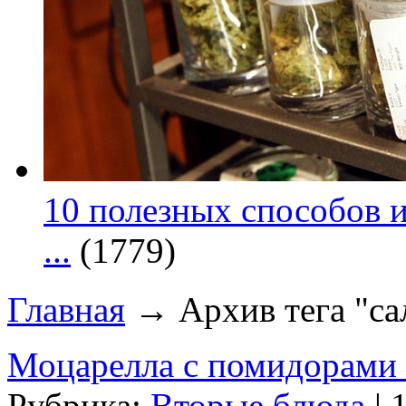
10 полезных способов и
...
(1779)
Главная
→ Архив тега "са
Моцарелла с помидорами 
Рубрика:
Вторые блюда
| 