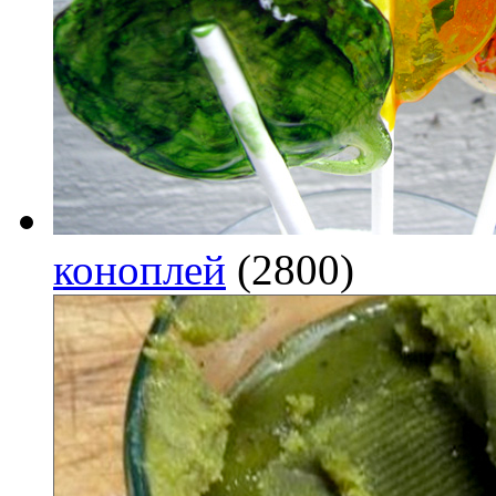
коноплей
(2800)