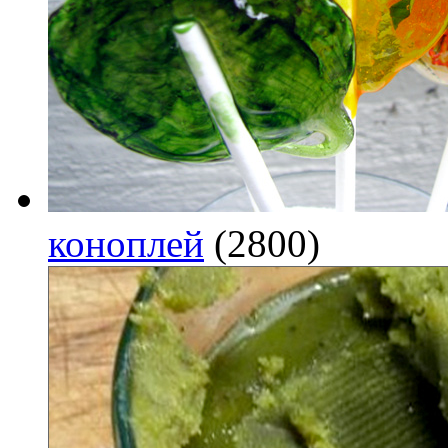
коноплей
(2800)