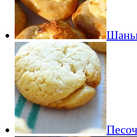
Шаньг
Песоч