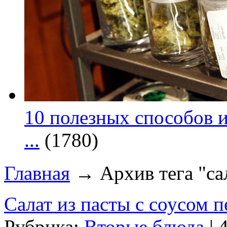
10 полезных способов и
...
(1780)
Главная
→ Архив тега "са
Салат из пасты с соусом п
Рубрика:
Вторые блюда
| 