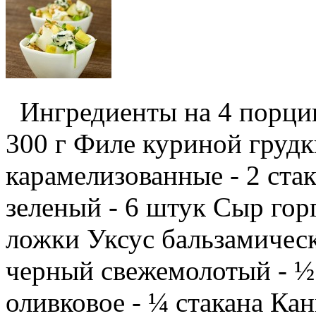
Ингредиенты на 4 порции
300 г Филе куриной грудк
карамелизованные - 2 ста
зеленый - 6 штук Сыр горг
ложки Уксус бальзамическ
черный свежемолотый - ½
оливковое - ¼ стакана Кан