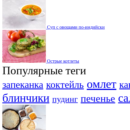
Суп с овощами по-индийски
Острые котлеты
Популярные теги
омлет
запеканка
коктейль
ка
блинчики
са
печенье
пудинг