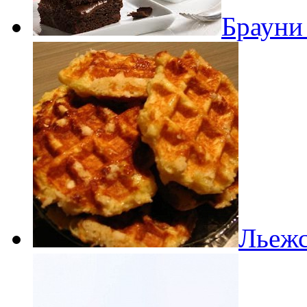
Брауни
Льежс